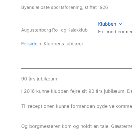
Gå
Byens ældste sportsforening, stiftet 1926
til
indholdet
Klubben
Augustenborg Ro- og Kajakklub
For medlemme
Forside
Klubbens jubilæer
90 års jubilæum
I 2016 kunne klubben fejre sit 90 års jubilæum.
Til receptionen kunne formanden byde velkommen 
Og borgmesteren kom og holdt en tale. Gæsterne 