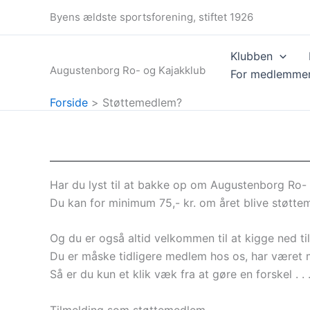
Gå
Byens ældste sportsforening, stiftet 1926
til
indholdet
Klubben
Augustenborg Ro- og Kajakklub
For medlemme
Forside
Støttemedlem?
Har du lyst til at bakke op om Augustenborg Ro-
Du kan for minimum 75,- kr. om året blive støtte
Og du er også altid velkommen til at kigge ned til
Du er måske tidligere medlem hos os, har været me
Så er du kun et klik væk fra at gøre en forskel . . 
Tilmelding som støttemedlem