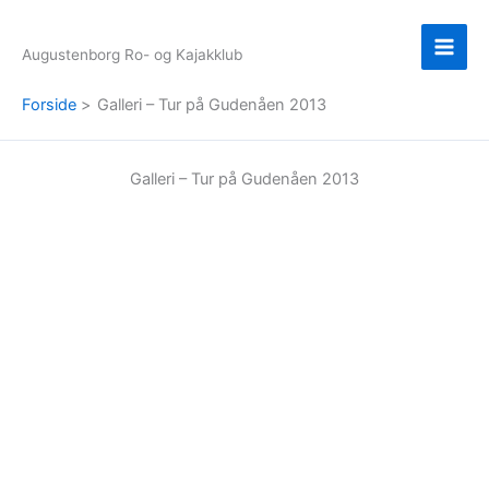
Gå
til
Augustenborg Ro- og Kajakklub
indholdet
Forside
Galleri – Tur på Gudenåen 2013
Galleri – Tur på Gudenåen 2013