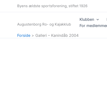
Gå
Byens ældste sportsforening, stiftet 1926
til
indholdet
Klubben
Augustenborg Ro- og Kajakklub
For medlemme
Forside
Galleri – Kanindåb 2004