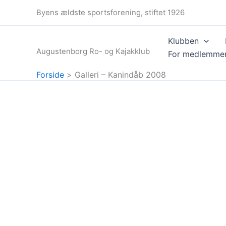
Gå
Byens ældste sportsforening, stiftet 1926
til
indholdet
Klubben
Augustenborg Ro- og Kajakklub
For medlemme
Forside
Galleri – Kanindåb 2008